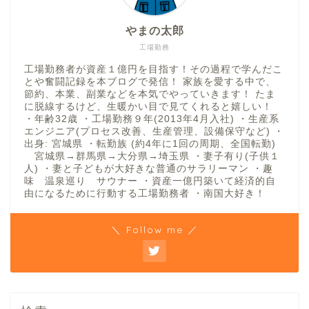
やまの太郎
工場勤務
工場勤務者が資産１億円を目指す！その過程で学んだこ
とや奮闘記録を本ブログで発信！ 家族を愛する中で、
節約、本業、副業などを本気でやっていきます！ たま
に脱線するけど、生暖かい目で見てくれると嬉しい！
・年齢32歳 ・工場勤務９年(2013年4月入社) ・生産系
エンジニア(プロセス改善、生産管理、設備保守など) ・
出身: 宮城県 ・転勤族 (約4年に1回の周期、全国転勤)
宮城県→群馬県→大分県→埼玉県 ・妻子有り(子供１
人) ・妻と子どもが大好きな普通のサラリーマン ・趣
味 温泉巡り サウナー ・資産一億円築いて経済的自
由になるために行動する工場勤務者 ・南国大好き！
＼ Follow me ／