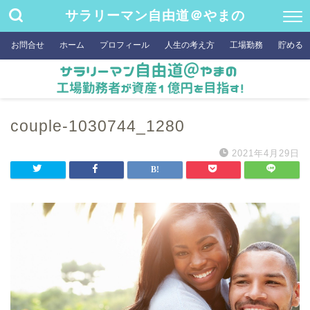
サラリーマン自由道＠やまの
お問合せ
ホーム
プロフィール
人生の考え方
工場勤務
貯める
couple-1030744_1280
2021年4月29日