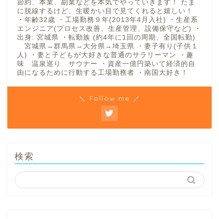
節約、本業、副業などを本気でやっていきます！ たま
に脱線するけど、生暖かい目で見てくれると嬉しい！
・年齢32歳 ・工場勤務９年(2013年4月入社) ・生産系
エンジニア(プロセス改善、生産管理、設備保守など) ・
出身: 宮城県 ・転勤族 (約4年に1回の周期、全国転勤)
宮城県→群馬県→大分県→埼玉県 ・妻子有り(子供１
人) ・妻と子どもが大好きな普通のサラリーマン ・趣
味 温泉巡り サウナー ・資産一億円築いて経済的自
由になるために行動する工場勤務者 ・南国大好き！
＼ Follow me ／
検索