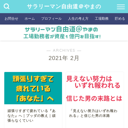
サラリーマン自由道＠やまの
お問合せ
ホーム
プロフィール
人生の考え方
工場勤務
貯める
― ARCHIVES ―
2021年 2月
頑張りすぎて疲れている『あ
「見えない努力はいずれ報わ
なた』へ｜ブッダの教え｜頑
れる」と信じた男の末路
張らなくていい