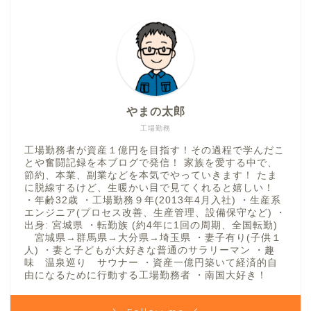
やまの太郎
工場勤務
工場勤務者が資産１億円を目指す！その過程で学んだこ
とや奮闘記録を本ブログで発信！ 家族を愛する中で、
節約、本業、副業などを本気でやっていきます！ たま
に脱線するけど、生暖かい目で見てくれると嬉しい！
・年齢32歳 ・工場勤務９年(2013年4月入社) ・生産系
エンジニア(プロセス改善、生産管理、設備保守など) ・
出身: 宮城県 ・転勤族 (約4年に1回の周期、全国転勤)
宮城県→群馬県→大分県→埼玉県 ・妻子有り(子供１
人) ・妻と子どもが大好きな普通のサラリーマン ・趣
味 温泉巡り サウナー ・資産一億円築いて経済的自
由になるために行動する工場勤務者 ・南国大好き！