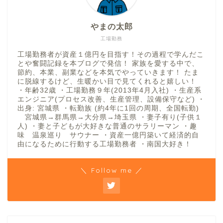
やまの太郎
工場勤務
工場勤務者が資産１億円を目指す！その過程で学んだこ
とや奮闘記録を本ブログで発信！ 家族を愛する中で、
節約、本業、副業などを本気でやっていきます！ たま
に脱線するけど、生暖かい目で見てくれると嬉しい！
・年齢32歳 ・工場勤務９年(2013年4月入社) ・生産系
エンジニア(プロセス改善、生産管理、設備保守など) ・
出身: 宮城県 ・転勤族 (約4年に1回の周期、全国転勤)
宮城県→群馬県→大分県→埼玉県 ・妻子有り(子供１
人) ・妻と子どもが大好きな普通のサラリーマン ・趣
味 温泉巡り サウナー ・資産一億円築いて経済的自
由になるために行動する工場勤務者 ・南国大好き！
＼ Follow me ／