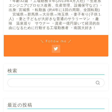
・年齢32歳 ・工場勤務９年(2013年4月入社) ・生産系
エンジニア(プロセス改善、生産管理、設備保守など) ・
出身: 宮城県 ・転勤族 (約4年に1回の周期、全国転勤)
宮城県→群馬県→大分県→埼玉県 ・妻子有り(子供１
人) ・妻と子どもが大好きな普通のサラリーマン ・趣
味 温泉巡り サウナー ・資産一億円築いて経済的自
由になるために行動する工場勤務者 ・南国大好き！
＼ Follow me ／
検索
最近の投稿