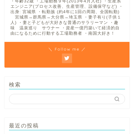
・年齢32歳 ・工場勤務９年(2013年4月入社) ・生産系
エンジニア(プロセス改善、生産管理、設備保守など) ・
出身: 宮城県 ・転勤族 (約4年に1回の周期、全国転勤)
宮城県→群馬県→大分県→埼玉県 ・妻子有り(子供１
人) ・妻と子どもが大好きな普通のサラリーマン ・趣
味 温泉巡り サウナー ・資産一億円築いて経済的自
由になるために行動する工場勤務者 ・南国大好き！
＼ Follow me ／
検索
最近の投稿