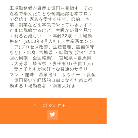
工場勤務者が資産１億円を目指す！その
過程で学んだことや奮闘記録を本ブログ
で発信！ 家族を愛する中で、節約、本
業、副業などを本気でやっていきます！
たまに脱線するけど、生暖かい目で見て
くれると嬉しい！ ・年齢32歳 ・工場勤
務９年(2013年4月入社) ・生産系エンジ
ニア(プロセス改善、生産管理、設備保守
など) ・出身: 宮城県 ・転勤族 (約4年に1
回の周期、全国転勤) 宮城県→群馬県
→大分県→埼玉県 ・妻子有り(子供１人)
・妻と子どもが大好きな普通のサラリー
マン ・趣味 温泉巡り サウナー ・資産
一億円築いて経済的自由になるために行
動する工場勤務者 ・南国大好き！
＼ Follow me ／