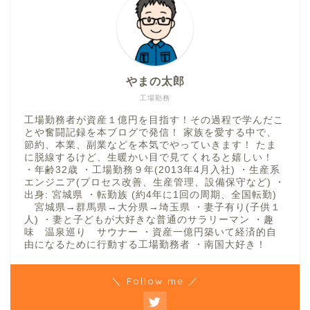
やまの太郎
工場勤務
工場勤務者が資産１億円を目指す！その過程で学んだこ
とや奮闘記録を本ブログで発信！ 家族を愛する中で、
節約、本業、副業などを本気でやっていきます！ たま
に脱線するけど、生暖かい目で見てくれると嬉しい！
・年齢32歳 ・工場勤務９年(2013年4月入社) ・生産系
エンジニア(プロセス改善、生産管理、設備保守など) ・
出身: 宮城県 ・転勤族 (約4年に1回の周期、全国転勤)
宮城県→群馬県→大分県→埼玉県 ・妻子有り(子供１
人) ・妻と子どもが大好きな普通のサラリーマン ・趣
味 温泉巡り サウナー ・資産一億円築いて経済的自
由になるために行動する工場勤務者 ・南国大好き！
＼ Follow me ／