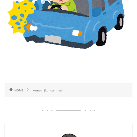
HOME
koutsu_jiko_car_man