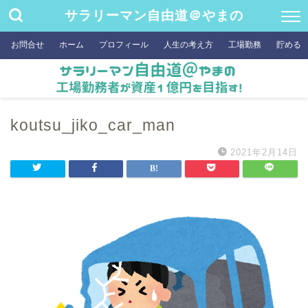
サラリーマン自由道＠やまの
お問合せ
ホーム
プロフィール
人生の考え方
工場勤務
貯める
koutsu_jiko_car_man
2021年2月14日