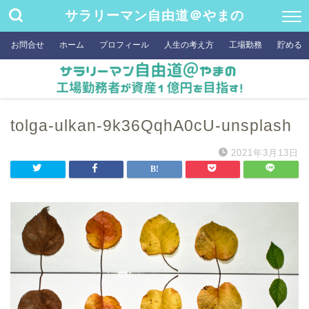
サラリーマン自由道＠やまの
お問合せ
ホーム
プロフィール
人生の考え方
工場勤務
貯める
tolga-ulkan-9k36QqhA0cU-unsplash
2021年3月13日