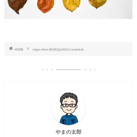
HOME
tolga-ulkan-9k36QqhA0cU-unsplash
やまの太郎