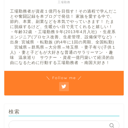
工場勤務
工場勤務者が資産１億円を目指す！その過程で学んだこ
とや奮闘記録を本ブログで発信！ 家族を愛する中で、
節約、本業、副業などを本気でやっていきます！ たま
に脱線するけど、生暖かい目で見てくれると嬉しい！
・年齢32歳 ・工場勤務９年(2013年4月入社) ・生産系
エンジニア(プロセス改善、生産管理、設備保守など) ・
出身: 宮城県 ・転勤族 (約4年に1回の周期、全国転勤)
宮城県→群馬県→大分県→埼玉県 ・妻子有り(子供１
人) ・妻と子どもが大好きな普通のサラリーマン ・趣
味 温泉巡り サウナー ・資産一億円築いて経済的自
由になるために行動する工場勤務者 ・南国大好き！
＼ Follow me ／
検索