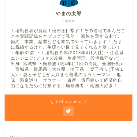
やまの太郎
工場勤務
工場勤務者が資産１億円を目指す！その過程で学んだこ
とや奮闘記録を本ブログで発信！ 家族を愛する中で、
節約、本業、副業などを本気でやっていきます！ たま
に脱線するけど、生暖かい目で見てくれると嬉しい！
・年齢32歳 ・工場勤務９年(2013年4月入社) ・生産系
エンジニア(プロセス改善、生産管理、設備保守など) ・
出身: 宮城県 ・転勤族 (約4年に1回の周期、全国転勤)
宮城県→群馬県→大分県→埼玉県 ・妻子有り(子供１
人) ・妻と子どもが大好きな普通のサラリーマン ・趣
味 温泉巡り サウナー ・資産一億円築いて経済的自
由になるために行動する工場勤務者 ・南国大好き！
＼ Follow me ／