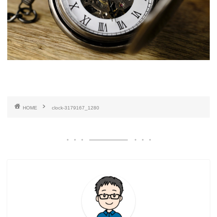
HOME
clock-3179167_1280