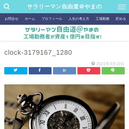
サラリーマン自由道＠やまの
お問合せ
ホーム
プロフィール
人生の考え方
工場勤務
貯める
clock-3179167_1280
2021年3月10日