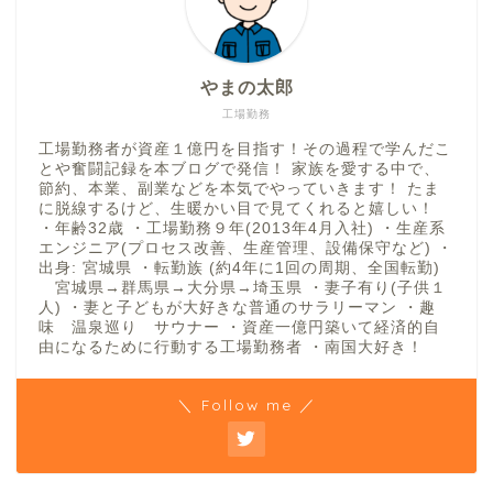
やまの太郎
工場勤務
工場勤務者が資産１億円を目指す！その過程で学んだこ
とや奮闘記録を本ブログで発信！ 家族を愛する中で、
節約、本業、副業などを本気でやっていきます！ たま
に脱線するけど、生暖かい目で見てくれると嬉しい！
・年齢32歳 ・工場勤務９年(2013年4月入社) ・生産系
エンジニア(プロセス改善、生産管理、設備保守など) ・
出身: 宮城県 ・転勤族 (約4年に1回の周期、全国転勤)
宮城県→群馬県→大分県→埼玉県 ・妻子有り(子供１
人) ・妻と子どもが大好きな普通のサラリーマン ・趣
味 温泉巡り サウナー ・資産一億円築いて経済的自
由になるために行動する工場勤務者 ・南国大好き！
＼ Follow me ／