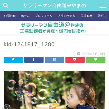
サラリーマン自由道＠やまの
お問合せ
ホーム
プロフィール
人生の考え方
工場勤務
貯める
kid-1241817_1280
2021年3月10日