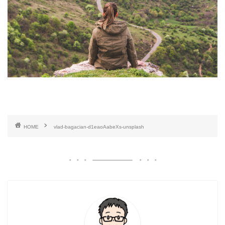
HOME
vlad-bagacian-d1eaoAabeXs-unsplash