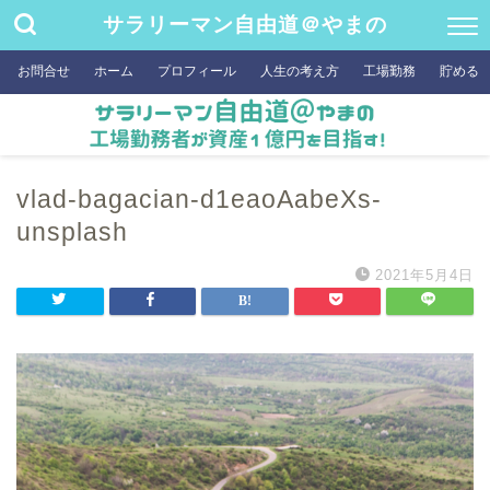
サラリーマン自由道＠やまの
お問合せ
ホーム
プロフィール
人生の考え方
工場勤務
貯める
vlad-bagacian-d1eaoAabeXs-
unsplash
2021年5月4日