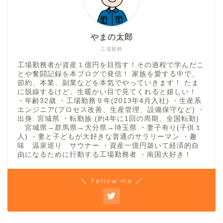
やまの太郎
工場勤務
工場勤務者が資産１億円を目指す！その過程で学んだこ
とや奮闘記録を本ブログで発信！ 家族を愛する中で、
節約、本業、副業などを本気でやっていきます！ たま
に脱線するけど、生暖かい目で見てくれると嬉しい！
・年齢32歳 ・工場勤務９年(2013年4月入社) ・生産系
エンジニア(プロセス改善、生産管理、設備保守など) ・
出身: 宮城県 ・転勤族 (約4年に1回の周期、全国転勤)
宮城県→群馬県→大分県→埼玉県 ・妻子有り(子供１
人) ・妻と子どもが大好きな普通のサラリーマン ・趣
味 温泉巡り サウナー ・資産一億円築いて経済的自
由になるために行動する工場勤務者 ・南国大好き！
＼ Follow me ／