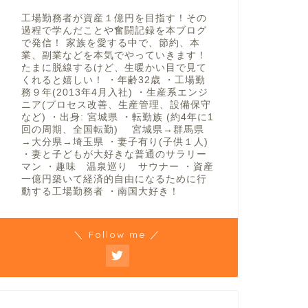
工場勤務者が資産１億円を目指す！その
過程で学んだことや奮闘記録を本ブログ
で発信！ 家族を愛する中で、節約、本
業、副業などを本気でやっていきます！
たまに脱線するけど、生暖かい目で見て
くれると嬉しい！ ・年齢32歳 ・工場勤
務９年(2013年4月入社) ・生産系エンジ
ニア(プロセス改善、生産管理、設備保守
など) ・出身: 宮城県 ・転勤族 (約4年に1
回の周期、全国転勤) 宮城県→群馬県
→大分県→埼玉県 ・妻子有り(子供１人)
・妻と子どもが大好きな普通のサラリー
マン ・趣味 温泉巡り サウナー ・資産
一億円築いて経済的自由になるために行
動する工場勤務者 ・南国大好き！
＼ Follow me ／