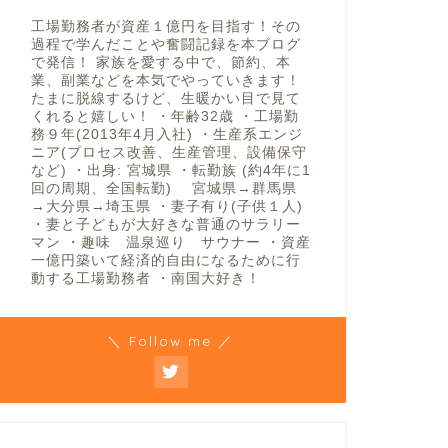
工場勤務者が資産１億円を目指す！その
過程で学んだことや奮闘記録を本ブログ
で発信！ 家族を愛する中で、節約、本
業、副業などを本気でやっていきます！
たまに脱線するけど、生暖かい目で見て
くれると嬉しい！ ・年齢32歳 ・工場勤
務９年(2013年4月入社) ・生産系エンジ
ニア(プロセス改善、生産管理、設備保守
など) ・出身: 宮城県 ・転勤族 (約4年に1
回の周期、全国転勤) 宮城県→群馬県
→大分県→埼玉県 ・妻子有り(子供１人)
・妻と子どもが大好きな普通のサラリー
マン ・趣味 温泉巡り サウナー ・資産
一億円築いて経済的自由になるために行
動する工場勤務者 ・南国大好き！
＼ Follow me ／