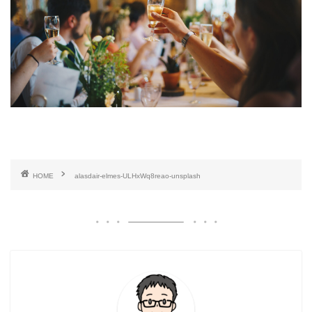
HOME
alasdair-elmes-ULHxWq8reao-unsplash