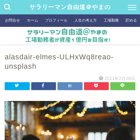
サラリーマン自由道＠やまの
お問合せ
ホーム
プロフィール
人生の考え方
工場勤務
貯める
alasdair-elmes-ULHxWq8reao-
unsplash
2021年2月20日