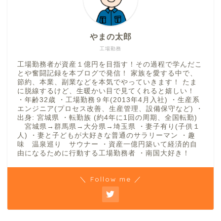
やまの太郎
工場勤務
工場勤務者が資産１億円を目指す！その過程で学んだこ
とや奮闘記録を本ブログで発信！ 家族を愛する中で、
節約、本業、副業などを本気でやっていきます！ たま
に脱線するけど、生暖かい目で見てくれると嬉しい！
・年齢32歳 ・工場勤務９年(2013年4月入社) ・生産系
エンジニア(プロセス改善、生産管理、設備保守など) ・
出身: 宮城県 ・転勤族 (約4年に1回の周期、全国転勤)
宮城県→群馬県→大分県→埼玉県 ・妻子有り(子供１
人) ・妻と子どもが大好きな普通のサラリーマン ・趣
味 温泉巡り サウナー ・資産一億円築いて経済的自
由になるために行動する工場勤務者 ・南国大好き！
＼ Follow me ／