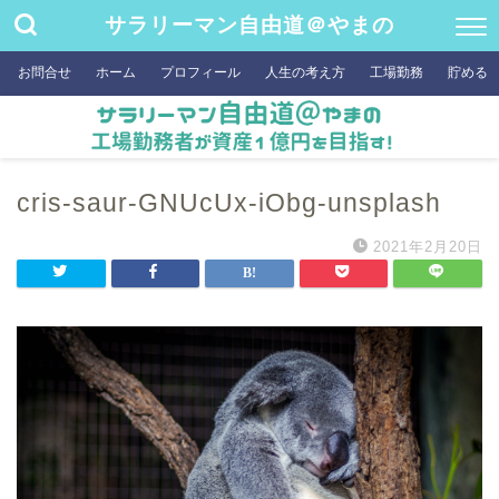
サラリーマン自由道＠やまの
お問合せ
ホーム
プロフィール
人生の考え方
工場勤務
貯める
cris-saur-GNUcUx-iObg-unsplash
2021年2月20日