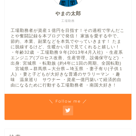
やまの太郎
工場勤務
工場勤務者が資産１億円を目指す！その過程で学んだこ
とや奮闘記録を本ブログで発信！ 家族を愛する中で、
節約、本業、副業などを本気でやっていきます！ たま
に脱線するけど、生暖かい目で見てくれると嬉しい！
・年齢32歳 ・工場勤務９年(2013年4月入社) ・生産系
エンジニア(プロセス改善、生産管理、設備保守など) ・
出身: 宮城県 ・転勤族 (約4年に1回の周期、全国転勤)
宮城県→群馬県→大分県→埼玉県 ・妻子有り(子供１
人) ・妻と子どもが大好きな普通のサラリーマン ・趣
味 温泉巡り サウナー ・資産一億円築いて経済的自
由になるために行動する工場勤務者 ・南国大好き！
＼ Follow me ／