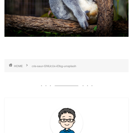
HOME
cris-saur-GNUcUx-iObg-unsplash