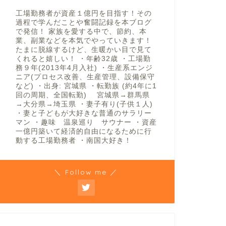
工場勤務者が資産１億円を目指す！その
過程で学んだことや奮闘記録を本ブログ
で発信！ 家族を愛する中で、節約、本
業、副業などを本気でやっていきます！
たまに脱線するけど、生暖かい目で見て
くれると嬉しい！ ・年齢32歳 ・工場勤
務９年(2013年4月入社) ・生産系エンジ
ニア(プロセス改善、生産管理、設備保守
など) ・出身: 宮城県 ・転勤族 (約4年に1
回の周期、全国転勤) 宮城県→群馬県
→大分県→埼玉県 ・妻子有り(子供１人)
・妻と子どもが大好きな普通のサラリー
マン ・趣味 温泉巡り サウナー ・資産
一億円築いて経済的自由になるために行
動する工場勤務者 ・南国大好き！
＼ Follow me ／