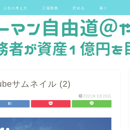
人生の考え方
工場勤務
貯める
稼ぐ
ubeサムネイル (2)
2021年3月20日