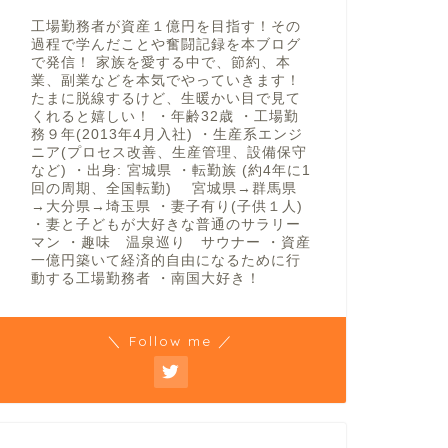
工場勤務者が資産１億円を目指す！その
過程で学んだことや奮闘記録を本ブログ
で発信！ 家族を愛する中で、節約、本
業、副業などを本気でやっていきます！
たまに脱線するけど、生暖かい目で見て
くれると嬉しい！ ・年齢32歳 ・工場勤
務９年(2013年4月入社) ・生産系エンジ
ニア(プロセス改善、生産管理、設備保守
など) ・出身: 宮城県 ・転勤族 (約4年に1
回の周期、全国転勤) 宮城県→群馬県
→大分県→埼玉県 ・妻子有り(子供１人)
・妻と子どもが大好きな普通のサラリー
マン ・趣味 温泉巡り サウナー ・資産
一億円築いて経済的自由になるために行
動する工場勤務者 ・南国大好き！
＼ Follow me ／