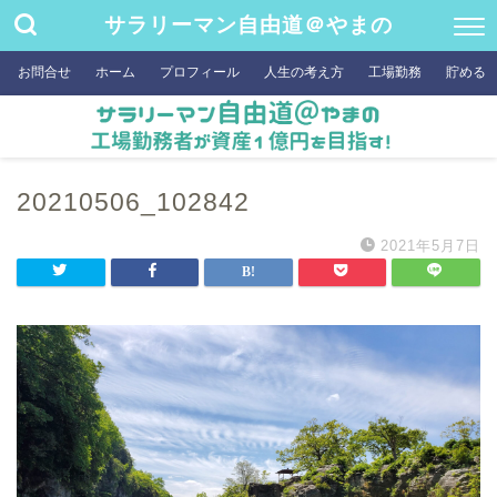
サラリーマン自由道＠やまの
お問合せ
ホーム
プロフィール
人生の考え方
工場勤務
貯める
20210506_102842
2021年5月7日