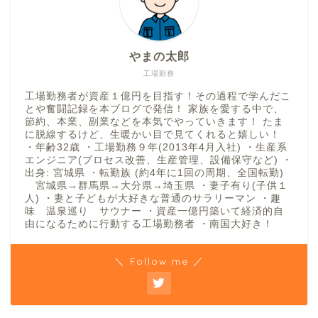
やまの太郎
工場勤務
工場勤務者が資産１億円を目指す！その過程で学んだこ
とや奮闘記録を本ブログで発信！ 家族を愛する中で、
節約、本業、副業などを本気でやっていきます！ たま
に脱線するけど、生暖かい目で見てくれると嬉しい！
・年齢32歳 ・工場勤務９年(2013年4月入社) ・生産系
エンジニア(プロセス改善、生産管理、設備保守など) ・
出身: 宮城県 ・転勤族 (約4年に1回の周期、全国転勤)
宮城県→群馬県→大分県→埼玉県 ・妻子有り(子供１
人) ・妻と子どもが大好きな普通のサラリーマン ・趣
味 温泉巡り サウナー ・資産一億円築いて経済的自
由になるために行動する工場勤務者 ・南国大好き！
＼ Follow me ／