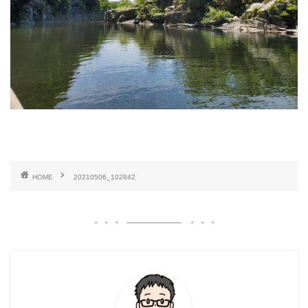
HOME
20210506_102842