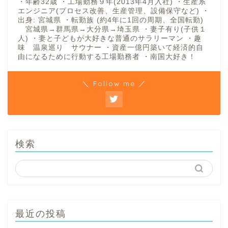
・年齢32歳 ・工場勤務９年(2013年4月入社) ・生産系
エンジニア(プロセス改善、生産管理、設備保守など) ・
出身: 宮城県 ・転勤族 (約4年に1回の周期、全国転勤)
宮城県→群馬県→大分県→埼玉県 ・妻子有り(子供１
人) ・妻と子どもが大好きな普通のサラリーマン ・趣
味 温泉巡り サウナー ・資産一億円築いて経済的自
由になるために行動する工場勤務者 ・南国大好き！
＼ Follow me ／
検索
最近の投稿