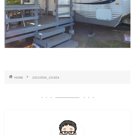
HOME
20210506_151954