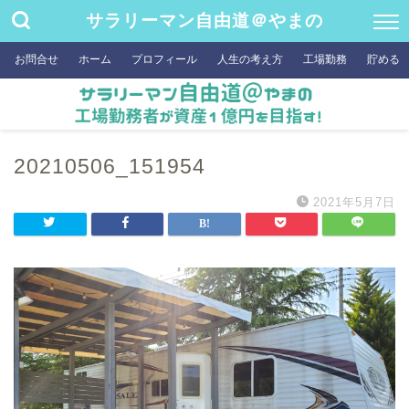
サラリーマン自由道＠やまの
お問合せ
ホーム
プロフィール
人生の考え方
工場勤務
貯める
20210506_151954
2021年5月7日