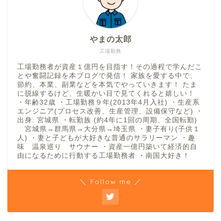
やまの太郎
工場勤務
工場勤務者が資産１億円を目指す！その過程で学んだこ
とや奮闘記録を本ブログで発信！ 家族を愛する中で、
節約、本業、副業などを本気でやっていきます！ たま
に脱線するけど、生暖かい目で見てくれると嬉しい！
・年齢32歳 ・工場勤務９年(2013年4月入社) ・生産系
エンジニア(プロセス改善、生産管理、設備保守など) ・
出身: 宮城県 ・転勤族 (約4年に1回の周期、全国転勤)
宮城県→群馬県→大分県→埼玉県 ・妻子有り(子供１
人) ・妻と子どもが大好きな普通のサラリーマン ・趣
味 温泉巡り サウナー ・資産一億円築いて経済的自
由になるために行動する工場勤務者 ・南国大好き！
＼ Follow me ／