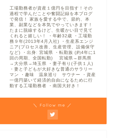
工場勤務者が資産１億円を目指す！その
過程で学んだことや奮闘記録を本ブログ
で発信！ 家族を愛する中で、節約、本
業、副業などを本気でやっていきます！
たまに脱線するけど、生暖かい目で見て
くれると嬉しい！ ・年齢32歳 ・工場勤
務９年(2013年4月入社) ・生産系エンジ
ニア(プロセス改善、生産管理、設備保守
など) ・出身: 宮城県 ・転勤族 (約4年に1
回の周期、全国転勤) 宮城県→群馬県
→大分県→埼玉県 ・妻子有り(子供１人)
・妻と子どもが大好きな普通のサラリー
マン ・趣味 温泉巡り サウナー ・資産
一億円築いて経済的自由になるために行
動する工場勤務者 ・南国大好き！
＼ Follow me ／