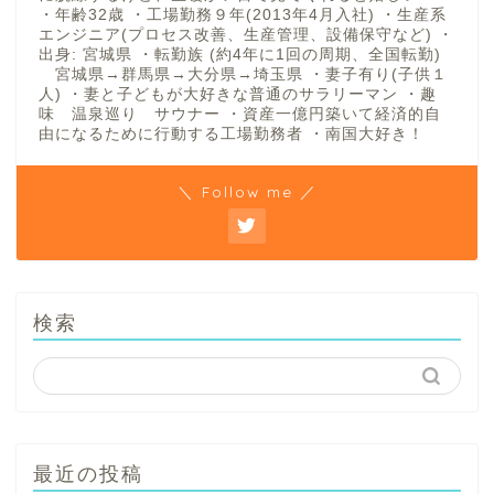
・年齢32歳 ・工場勤務９年(2013年4月入社) ・生産系
エンジニア(プロセス改善、生産管理、設備保守など) ・
出身: 宮城県 ・転勤族 (約4年に1回の周期、全国転勤)
宮城県→群馬県→大分県→埼玉県 ・妻子有り(子供１
人) ・妻と子どもが大好きな普通のサラリーマン ・趣
味 温泉巡り サウナー ・資産一億円築いて経済的自
由になるために行動する工場勤務者 ・南国大好き！
＼ Follow me ／
検索
最近の投稿