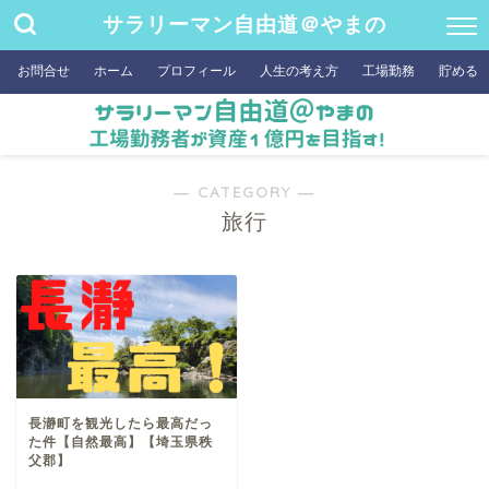
サラリーマン自由道＠やまの
お問合せ
ホーム
プロフィール
人生の考え方
工場勤務
貯める
― CATEGORY ―
旅行
長瀞町を観光したら最高だっ
た件【自然最高】【埼玉県秩
父郡】