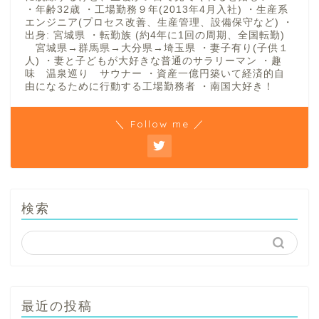
・年齢32歳 ・工場勤務９年(2013年4月入社) ・生産系
エンジニア(プロセス改善、生産管理、設備保守など) ・
出身: 宮城県 ・転勤族 (約4年に1回の周期、全国転勤)
宮城県→群馬県→大分県→埼玉県 ・妻子有り(子供１
人) ・妻と子どもが大好きな普通のサラリーマン ・趣
味 温泉巡り サウナー ・資産一億円築いて経済的自
由になるために行動する工場勤務者 ・南国大好き！
＼ Follow me ／
検索
最近の投稿