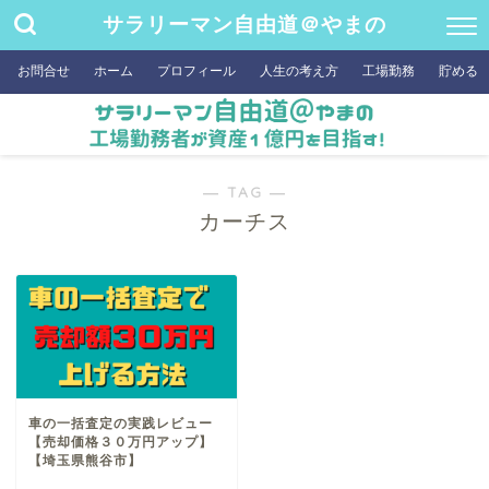
サラリーマン自由道＠やまの
お問合せ
ホーム
プロフィール
人生の考え方
工場勤務
貯める
― TAG ―
カーチス
車の一括査定の実践レビュー
【売却価格３０万円アップ】
【埼玉県熊谷市】