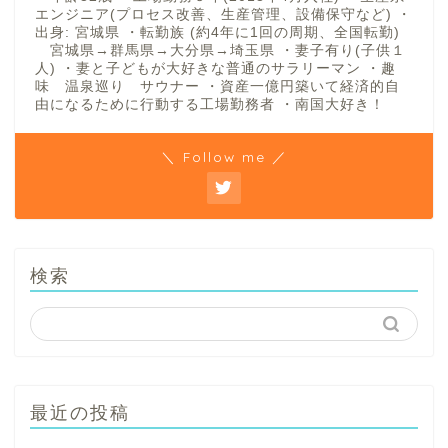
エンジニア(プロセス改善、生産管理、設備保守など) ・
出身: 宮城県 ・転勤族 (約4年に1回の周期、全国転勤)
宮城県→群馬県→大分県→埼玉県 ・妻子有り(子供１
人) ・妻と子どもが大好きな普通のサラリーマン ・趣
味 温泉巡り サウナー ・資産一億円築いて経済的自
由になるために行動する工場勤務者 ・南国大好き！
＼ Follow me ／
検索
最近の投稿