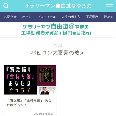
サラリーマン自由道＠やまの
お問合せ
ホーム
プロフィール
人生の考え方
工場勤務
貯める
― TAG ―
バビロン大富豪の教え
『貧乏脳』『金持ち脳』 あな
たはどっち？
2021年3月26日