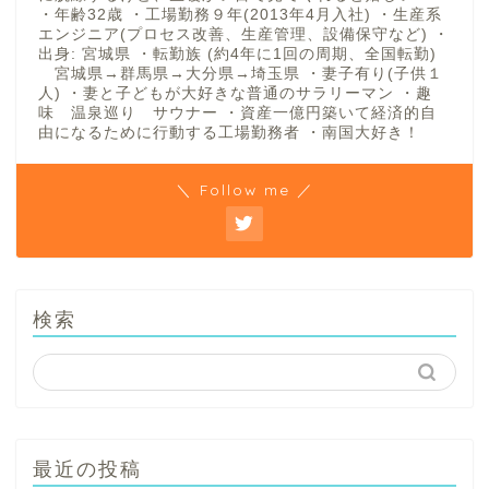
・年齢32歳 ・工場勤務９年(2013年4月入社) ・生産系
エンジニア(プロセス改善、生産管理、設備保守など) ・
出身: 宮城県 ・転勤族 (約4年に1回の周期、全国転勤)
宮城県→群馬県→大分県→埼玉県 ・妻子有り(子供１
人) ・妻と子どもが大好きな普通のサラリーマン ・趣
味 温泉巡り サウナー ・資産一億円築いて経済的自
由になるために行動する工場勤務者 ・南国大好き！
＼ Follow me ／
検索
最近の投稿