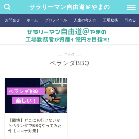
サラリーマン自由道＠やまの
お問合せ
ホーム
プロフィール
人生の考え方
工場勤務
貯める
― TAG ―
ベランダBBQ
【団地】どこにも行けないか
らベランダでBBQやってみた
件【コロナ対策】