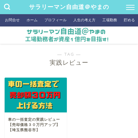
サラリーマン自由道＠やまの
お問合せ
ホーム
プロフィール
人生の考え方
工場勤務
貯める
― TAG ―
実践レビュー
車の一括査定の実践レビュー
【売却価格３０万円アップ】
【埼玉県熊谷市】