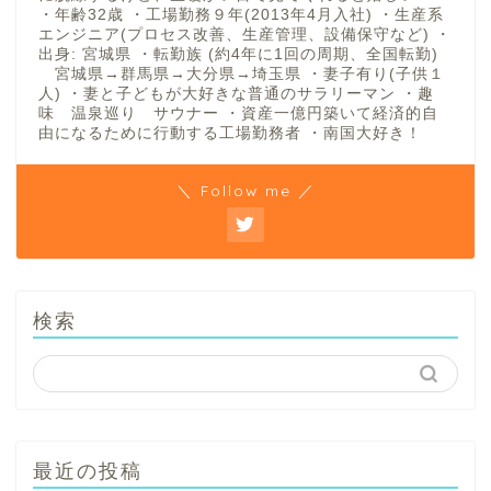
・年齢32歳 ・工場勤務９年(2013年4月入社) ・生産系
エンジニア(プロセス改善、生産管理、設備保守など) ・
出身: 宮城県 ・転勤族 (約4年に1回の周期、全国転勤)
宮城県→群馬県→大分県→埼玉県 ・妻子有り(子供１
人) ・妻と子どもが大好きな普通のサラリーマン ・趣
味 温泉巡り サウナー ・資産一億円築いて経済的自
由になるために行動する工場勤務者 ・南国大好き！
＼ Follow me ／
検索
最近の投稿