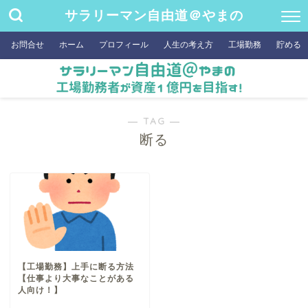
サラリーマン自由道＠やまの
お問合せ
ホーム
プロフィール
人生の考え方
工場勤務
貯める
― TAG ―
断る
【工場勤務】上手に断る方法
【仕事より大事なことがある
人向け！】