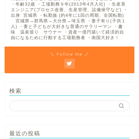
・年齢32歳 ・工場勤務９年(2013年4月入社) ・生産系
エンジニア(プロセス改善、生産管理、設備保守など) ・
出身: 宮城県 ・転勤族 (約4年に1回の周期、全国転勤)
宮城県→群馬県→大分県→埼玉県 ・妻子有り(子供１
人) ・妻と子どもが大好きな普通のサラリーマン ・趣
味 温泉巡り サウナー ・資産一億円築いて経済的自
由になるために行動する工場勤務者 ・南国大好き！
＼ Follow me ／
検索
最近の投稿