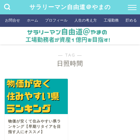
サラリーマン自由道＠やまの
お問合せ
ホーム
プロフィール
人生の考え方
工場勤務
貯める
― TAG ―
日照時間
物価が安くて住みやすい県ラ
ンキング【早期リタイアを目
指す人にオススメ】