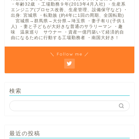
・年齢32歳 ・工場勤務９年(2013年4月入社) ・生産系
エンジニア(プロセス改善、生産管理、設備保守など) ・
出身: 宮城県 ・転勤族 (約4年に1回の周期、全国転勤)
宮城県→群馬県→大分県→埼玉県 ・妻子有り(子供１
人) ・妻と子どもが大好きな普通のサラリーマン ・趣
味 温泉巡り サウナー ・資産一億円築いて経済的自
由になるために行動する工場勤務者 ・南国大好き！
＼ Follow me ／
検索
最近の投稿