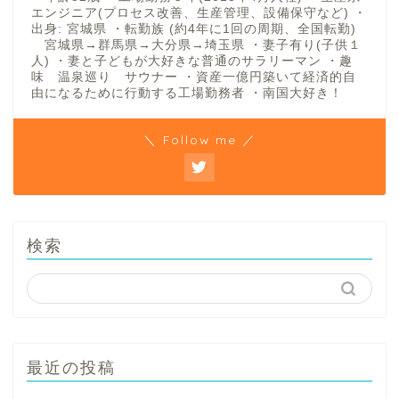
エンジニア(プロセス改善、生産管理、設備保守など) ・
出身: 宮城県 ・転勤族 (約4年に1回の周期、全国転勤)
宮城県→群馬県→大分県→埼玉県 ・妻子有り(子供１
人) ・妻と子どもが大好きな普通のサラリーマン ・趣
味 温泉巡り サウナー ・資産一億円築いて経済的自
由になるために行動する工場勤務者 ・南国大好き！
＼ Follow me ／
検索
最近の投稿