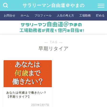
サラリーマン自由道＠やまの
お問合せ
ホーム
プロフィール
人生の考え方
工場勤務
貯める
― TAG ―
早期リタイア
あなたは何歳まで働きたい？
【早期リタイア】
2021年2月17日