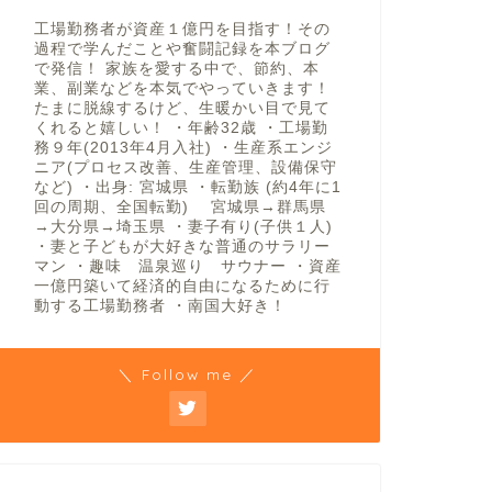
工場勤務者が資産１億円を目指す！その
過程で学んだことや奮闘記録を本ブログ
で発信！ 家族を愛する中で、節約、本
業、副業などを本気でやっていきます！
たまに脱線するけど、生暖かい目で見て
くれると嬉しい！ ・年齢32歳 ・工場勤
務９年(2013年4月入社) ・生産系エンジ
ニア(プロセス改善、生産管理、設備保守
など) ・出身: 宮城県 ・転勤族 (約4年に1
回の周期、全国転勤) 宮城県→群馬県
→大分県→埼玉県 ・妻子有り(子供１人)
・妻と子どもが大好きな普通のサラリー
マン ・趣味 温泉巡り サウナー ・資産
一億円築いて経済的自由になるために行
動する工場勤務者 ・南国大好き！
＼ Follow me ／