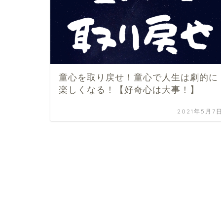
童心を取り戻せ！童心で人生は劇的に
楽しくなる！【好奇心は大事！】
2021年5月7