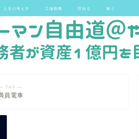
人生の考え方
工場勤務
貯める
稼ぐ
― TAG ―
満員電車