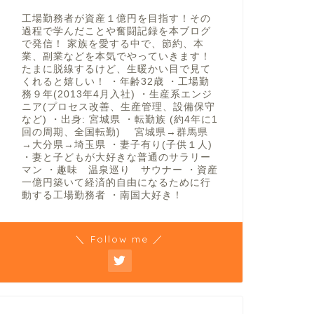
工場勤務者が資産１億円を目指す！その
過程で学んだことや奮闘記録を本ブログ
で発信！ 家族を愛する中で、節約、本
業、副業などを本気でやっていきます！
たまに脱線するけど、生暖かい目で見て
くれると嬉しい！ ・年齢32歳 ・工場勤
務９年(2013年4月入社) ・生産系エンジ
ニア(プロセス改善、生産管理、設備保守
など) ・出身: 宮城県 ・転勤族 (約4年に1
回の周期、全国転勤) 宮城県→群馬県
→大分県→埼玉県 ・妻子有り(子供１人)
・妻と子どもが大好きな普通のサラリー
マン ・趣味 温泉巡り サウナー ・資産
一億円築いて経済的自由になるために行
動する工場勤務者 ・南国大好き！
＼ Follow me ／