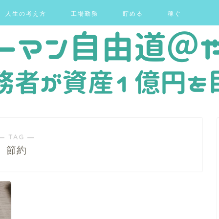
人生の考え方
工場勤務
貯める
稼ぐ
― TAG ―
節約