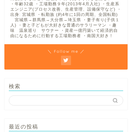
・年齢32歳 ・工場勤務９年(2013年4月入社) ・生産系
エンジニア(プロセス改善、生産管理、設備保守など) ・
出身: 宮城県 ・転勤族 (約4年に1回の周期、全国転勤)
宮城県→群馬県→大分県→埼玉県 ・妻子有り(子供１
人) ・妻と子どもが大好きな普通のサラリーマン ・趣
味 温泉巡り サウナー ・資産一億円築いて経済的自
由になるために行動する工場勤務者 ・南国大好き！
＼ Follow me ／
検索
最近の投稿