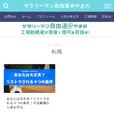
サラリーマン自由道＠やまの
お問合せ
ホーム
プロフィール
人生の考え方
工場勤務
貯める
― TAG ―
転職
あなたは大丈夫？リストラさ
れる４つの条件｜不当解雇か
ら身を守る