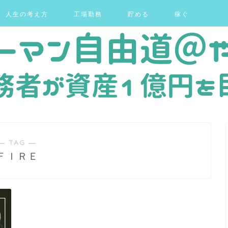
人生の考え方
工場勤務
貯める
稼ぐ
― TAG ―
ＦＩＲＥ