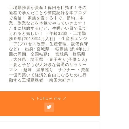
工場勤務者が資産１億円を目指す！その
過程で学んだことや奮闘記録を本ブログ
で発信！ 家族を愛する中で、節約、本
業、副業などを本気でやっていきます！
たまに脱線するけど、生暖かい目で見て
くれると嬉しい！ ・年齢32歳 ・工場勤
務９年(2013年4月入社) ・生産系エンジ
ニア(プロセス改善、生産管理、設備保守
など) ・出身: 宮城県 ・転勤族 (約4年に1
回の周期、全国転勤) 宮城県→群馬県
→大分県→埼玉県 ・妻子有り(子供１人)
・妻と子どもが大好きな普通のサラリー
マン ・趣味 温泉巡り サウナー ・資産
一億円築いて経済的自由になるために行
動する工場勤務者 ・南国大好き！
＼ Follow me ／