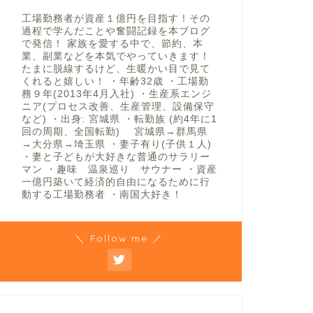
工場勤務者が資産１億円を目指す！その
過程で学んだことや奮闘記録を本ブログ
で発信！ 家族を愛する中で、節約、本
業、副業などを本気でやっていきます！
たまに脱線するけど、生暖かい目で見て
くれると嬉しい！ ・年齢32歳 ・工場勤
務９年(2013年4月入社) ・生産系エンジ
ニア(プロセス改善、生産管理、設備保守
など) ・出身: 宮城県 ・転勤族 (約4年に1
回の周期、全国転勤) 宮城県→群馬県
→大分県→埼玉県 ・妻子有り(子供１人)
・妻と子どもが大好きな普通のサラリー
マン ・趣味 温泉巡り サウナー ・資産
一億円築いて経済的自由になるために行
動する工場勤務者 ・南国大好き！
＼ Follow me ／