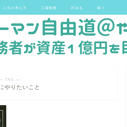
人生の考え方
工場勤務
貯める
稼ぐ
― TAG ―
後にやりたいこと