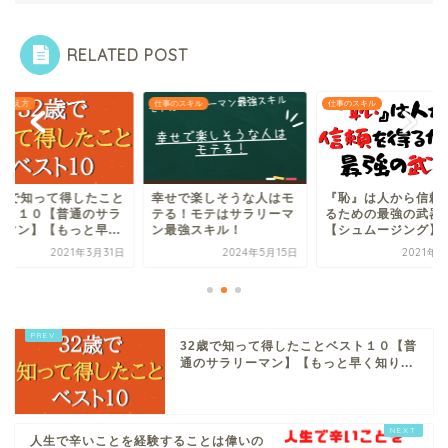
RELATED POST
の考え方
仕事のスキル
仕事のスキル
2歳で知って得したこと
幸せで楽しそうな人はモ
『恥』は人から信頼
スト１０【普通のサラ
テる！モテはサラリーマ
るための最強の武器
ーマン】【もっと早...
ン最強スキル！
【シュムージング】
2021年3月31日
2024年5月15日
2021年5
32歳で知って得したことベスト１０【普
通のサラリーマン】【もっと早く知り...
人生で辛いことを経験することは偉いの