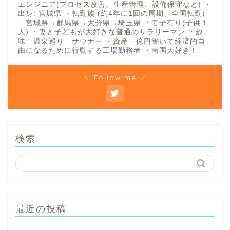
エンジニア(プロセス改善、生産管理、設備保守など) ・
出身: 宮城県 ・転勤族 (約4年に1回の周期、全国転勤)
宮城県→群馬県→大分県→埼玉県 ・妻子有り(子供１
人) ・妻と子どもが大好きな普通のサラリーマン ・趣
味 温泉巡り サウナー ・資産一億円築いて経済的自
由になるために行動する工場勤務者 ・南国大好き！
＼ Follow me ／
検索
最近の投稿