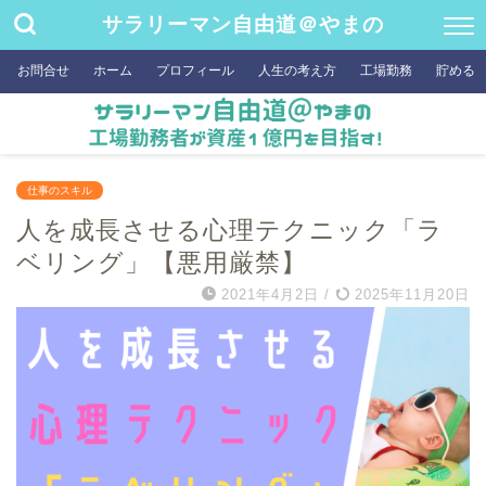
サラリーマン自由道＠やまの
お問合せ
ホーム
プロフィール
人生の考え方
工場勤務
貯める
仕事のスキル
人を成長させる心理テクニック「ラ
ベリング」【悪用厳禁】
2021年4月2日
/
2025年11月20日