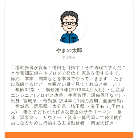
やまの太郎
工場勤務
工場勤務者が資産１億円を目指す！その過程で学んだこ
とや奮闘記録を本ブログで発信！ 家族を愛する中で、
節約、本業、副業などを本気でやっていきます！ たま
に脱線するけど、生暖かい目で見てくれると嬉しい！
・年齢32歳 ・工場勤務９年(2013年4月入社) ・生産系
エンジニア(プロセス改善、生産管理、設備保守など) ・
出身: 宮城県 ・転勤族 (約4年に1回の周期、全国転勤)
宮城県→群馬県→大分県→埼玉県 ・妻子有り(子供１
人) ・妻と子どもが大好きな普通のサラリーマン ・趣
味 温泉巡り サウナー ・資産一億円築いて経済的自
由になるために行動する工場勤務者 ・南国大好き！