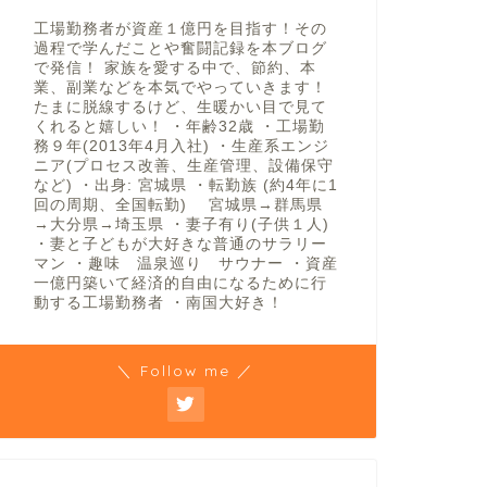
工場勤務者が資産１億円を目指す！その
過程で学んだことや奮闘記録を本ブログ
で発信！ 家族を愛する中で、節約、本
業、副業などを本気でやっていきます！
たまに脱線するけど、生暖かい目で見て
くれると嬉しい！ ・年齢32歳 ・工場勤
務９年(2013年4月入社) ・生産系エンジ
ニア(プロセス改善、生産管理、設備保守
など) ・出身: 宮城県 ・転勤族 (約4年に1
回の周期、全国転勤) 宮城県→群馬県
→大分県→埼玉県 ・妻子有り(子供１人)
・妻と子どもが大好きな普通のサラリー
マン ・趣味 温泉巡り サウナー ・資産
一億円築いて経済的自由になるために行
動する工場勤務者 ・南国大好き！
＼ Follow me ／