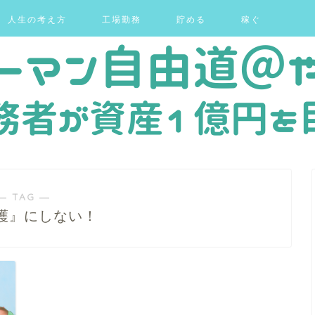
人生の考え方
工場勤務
貯める
稼ぐ
― TAG ―
護』にしない！