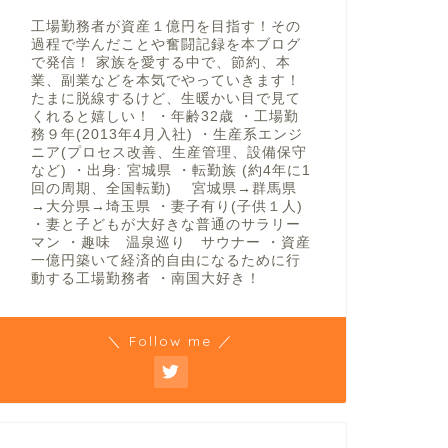
工場勤務者が資産１億円を目指す！その
過程で学んだことや奮闘記録を本ブログ
で発信！ 家族を愛する中で、節約、本
業、副業などを本気でやっていきます！
たまに脱線するけど、生暖かい目で見て
くれると嬉しい！ ・年齢32歳 ・工場勤
務９年(2013年4月入社) ・生産系エンジ
ニア(プロセス改善、生産管理、設備保守
など) ・出身: 宮城県 ・転勤族 (約4年に1
回の周期、全国転勤) 宮城県→群馬県
→大分県→埼玉県 ・妻子有り(子供１人)
・妻と子どもが大好きな普通のサラリー
マン ・趣味 温泉巡り サウナー ・資産
一億円築いて経済的自由になるために行
動する工場勤務者 ・南国大好き！
＼ Follow me ／