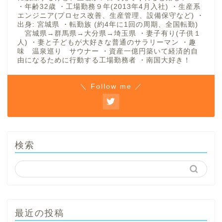
・年齢32歳 ・工場勤務９年(2013年4月入社) ・生産系
エンジニア(プロセス改善、生産管理、設備保守など) ・
出身: 宮城県 ・転勤族 (約4年に1回の周期、全国転勤)
宮城県→群馬県→大分県→埼玉県 ・妻子有り(子供１
人) ・妻と子どもが大好きな普通のサラリーマン ・趣
味 温泉巡り サウナー ・資産一億円築いて経済的自
由になるために行動する工場勤務者 ・南国大好き！
＼ Follow me ／
検索
最近の投稿