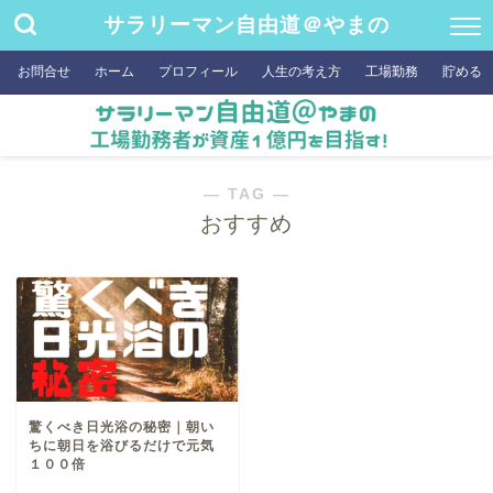
サラリーマン自由道＠やまの
お問合せ
ホーム
プロフィール
人生の考え方
工場勤務
貯める
― TAG ―
おすすめ
驚くべき日光浴の秘密｜朝い
ちに朝日を浴びるだけで元気
１００倍