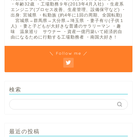
・年齢32歳 ・工場勤務９年(2013年4月入社) ・生産系
エンジニア(プロセス改善、生産管理、設備保守など) ・
出身: 宮城県 ・転勤族 (約4年に1回の周期、全国転勤)
宮城県→群馬県→大分県→埼玉県 ・妻子有り(子供１
人) ・妻と子どもが大好きな普通のサラリーマン ・趣
味 温泉巡り サウナー ・資産一億円築いて経済的自
由になるために行動する工場勤務者 ・南国大好き！
＼ Follow me ／
検索
最近の投稿