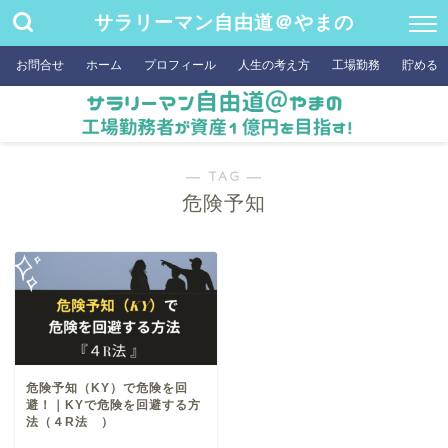
サラリーマン自由道＠やまの
お問合せ
ホーム
プロフィール
人生の考え方
工場勤務
貯める
― TAG ―
危険予知
危険予知（KY）で危険を回
避！｜KYで危険を回避する方
法（４R法 ）