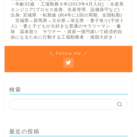
・年齢32歳 ・工場勤務９年(2013年4月入社) ・生産系
エンジニア(プロセス改善、生産管理、設備保守など) ・
出身: 宮城県 ・転勤族 (約4年に1回の周期、全国転勤)
宮城県→群馬県→大分県→埼玉県 ・妻子有り(子供１
人) ・妻と子どもが大好きな普通のサラリーマン ・趣
味 温泉巡り サウナー ・資産一億円築いて経済的自
由になるために行動する工場勤務者 ・南国大好き！
＼ Follow me ／
検索
最近の投稿