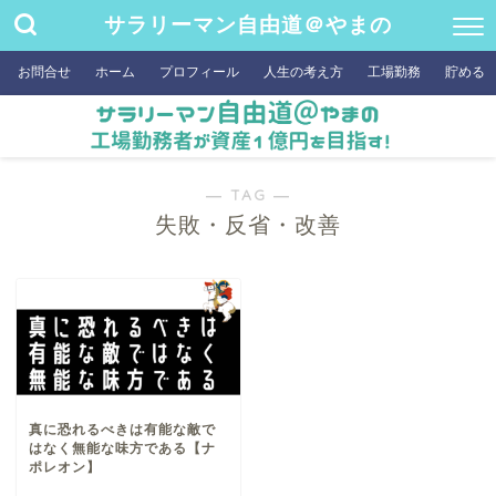
サラリーマン自由道＠やまの
お問合せ
ホーム
プロフィール
人生の考え方
工場勤務
貯める
― TAG ―
失敗・反省・改善
真に恐れるべきは有能な敵で
はなく無能な味方である【ナ
ポレオン】