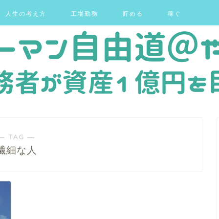
人生の考え方
工場勤務
貯める
稼ぐ
― TAG ―
繊細な人