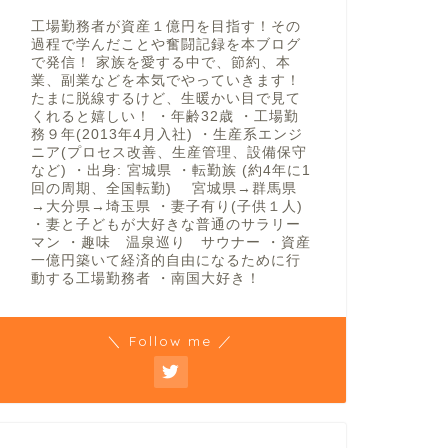
工場勤務者が資産１億円を目指す！その
過程で学んだことや奮闘記録を本ブログ
で発信！ 家族を愛する中で、節約、本
業、副業などを本気でやっていきます！
たまに脱線するけど、生暖かい目で見て
くれると嬉しい！ ・年齢32歳 ・工場勤
務９年(2013年4月入社) ・生産系エンジ
ニア(プロセス改善、生産管理、設備保守
など) ・出身: 宮城県 ・転勤族 (約4年に1
回の周期、全国転勤) 宮城県→群馬県
→大分県→埼玉県 ・妻子有り(子供１人)
・妻と子どもが大好きな普通のサラリー
マン ・趣味 温泉巡り サウナー ・資産
一億円築いて経済的自由になるために行
動する工場勤務者 ・南国大好き！
＼ Follow me ／