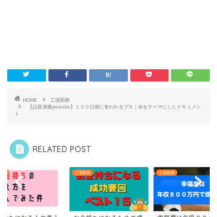
HOME
工場勤務
【話題沸騰youtube】１００日後に食われるブタ｜命をテーマにしたドキュメン
ト
RELATED POST
勤務
工場勤務
工場勤務