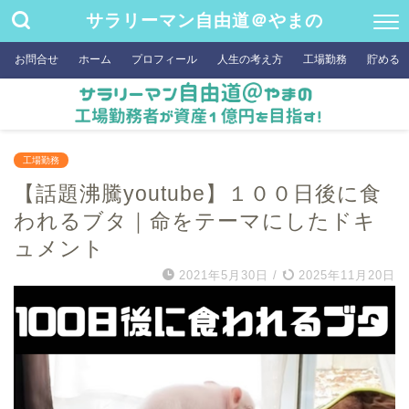
サラリーマン自由道＠やまの
お問合せ
ホーム
プロフィール
人生の考え方
工場勤務
貯める
工場勤務
【話題沸騰youtube】１００日後に食
われるブタ｜命をテーマにしたドキ
ュメント
2021年5月30日
/
2025年11月20日