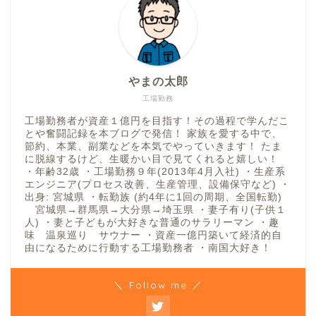
やまの太郎
工場勤務
工場勤務者が資産１億円を目指す！その過程で学んだこ
とや奮闘記録を本ブログで発信！ 家族を愛する中で、
節約、本業、副業などを本気でやっていきます！ たま
に脱線するけど、生暖かい目で見てくれると嬉しい！
・年齢32歳 ・工場勤務９年(2013年4月入社) ・生産系
エンジニア(プロセス改善、生産管理、設備保守など) ・
出身: 宮城県 ・転勤族 (約4年に1回の周期、全国転勤)
宮城県→群馬県→大分県→埼玉県 ・妻子有り(子供１
人) ・妻と子どもが大好きな普通のサラリーマン ・趣
味 温泉巡り サウナー ・資産一億円築いて経済的自
由になるために行動する工場勤務者 ・南国大好き！
＼ Follow me ／