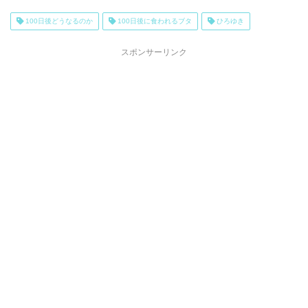
100日後どうなるのか
100日後に食われるブタ
ひろゆき
スポンサーリンク